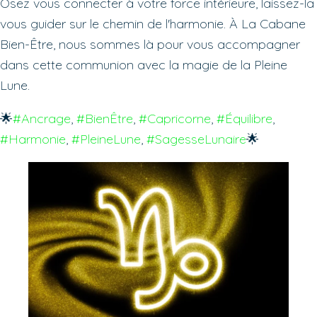
Osez vous connecter à votre force intérieure, laissez-la
vous guider sur le chemin de l'harmonie. À La Cabane
Bien-Être, nous sommes là pour vous accompagner
dans cette communion avec la magie de la Pleine
Lune.
🌟
#Ancrage
, 
#BienÊtre
, 
#Capricorne
, 
#Équilibre
, 
#Harmonie
, 
#PleineLune
, 
#SagesseLunaire
🌟