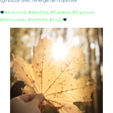
symbiose avec l'énergie de l'Équinoxe.
🍁
#Automne
, 
#BienÊtre
, 
#Équilibre
, 
#Équinoxe
, 
#Renouveau
, 
#Sérénité
, 
#Yoga
🍁