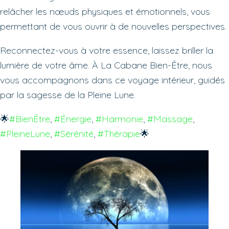
relâcher les nœuds physiques et émotionnels, vous
permettant de vous ouvrir à de nouvelles perspectives.
Reconnectez-vous à votre essence, laissez briller la
lumière de votre âme. À La Cabane Bien-Être, nous
vous accompagnons dans ce voyage intérieur, guidés
par la sagesse de la Pleine Lune.
🌟
#BienÊtre
, 
#Énergie
, 
#Harmonie
, 
#Massage
, 
#PleineLune
, 
#Sérénité
, 
#Thérapie
🌟