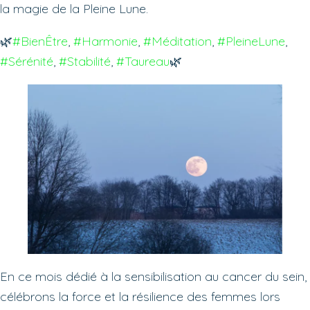
la magie de la Pleine Lune.
🌿
#BienÊtre
, 
#Harmonie
, 
#Méditation
, 
#PleineLune
, 
#Sérénité
, 
#Stabilité
, 
#Taureau
🌿
En ce mois dédié à la sensibilisation au cancer du sein,
célébrons la force et la résilience des femmes lors