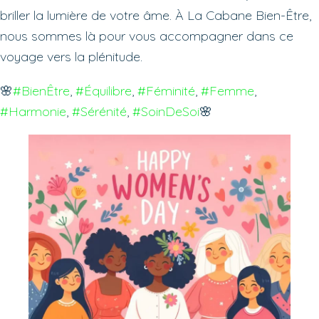
briller la lumière de votre âme. À La Cabane Bien-Être,
nous sommes là pour vous accompagner dans ce
voyage vers la plénitude.
🌸
#BienÊtre
, 
#Équilibre
, 
#Féminité
, 
#Femme
, 
#Harmonie
, 
#Sérénité
, 
#SoinDeSoi
🌸