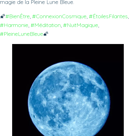
magie de la Pleine Lune Bleue.
🌠
#BienÊtre
, 
#ConnexionCosmique
, 
#ÉtoilesFilantes
, 
#Harmonie
, 
#Méditation
, 
#NuitMagique
, 
#PleineLuneBleue
🌠