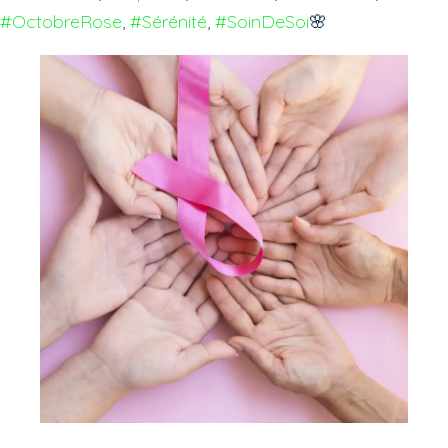
#OctobreRose
, 
#Sérénité
, 
#SoinDeSoi
🌸