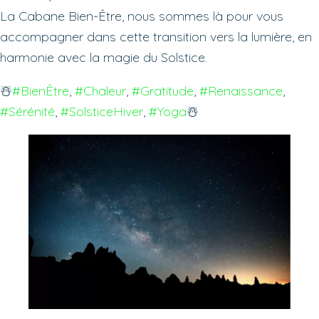
La Cabane Bien-Être, nous sommes là pour vous
accompagner dans cette transition vers la lumière, en
harmonie avec la magie du Solstice.
☃️
#BienÊtre
, 
#Chaleur
, 
#Gratitude
, 
#Renaissance
, 
#Sérénité
, 
#SolsticeHiver
, 
#Yoga
☃️