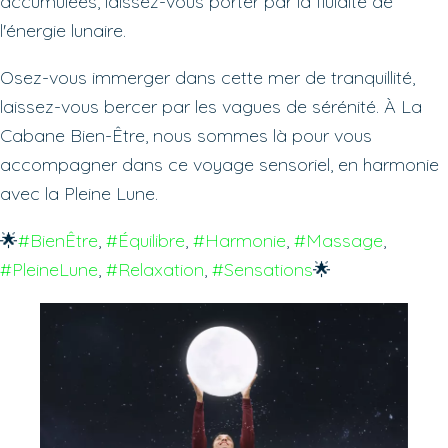
accumulées, laissez-vous porter par la fluidité de
l'énergie lunaire.
Osez-vous immerger dans cette mer de tranquillité,
laissez-vous bercer par les vagues de sérénité. À La
Cabane Bien-Être, nous sommes là pour vous
accompagner dans ce voyage sensoriel, en harmonie
avec la Pleine Lune.
🌟
#BienÊtre
, 
#Équilibre
, 
#Harmonie
, 
#Massage
, 
#PleineLune
, 
#Relaxation
, 
#Sensations
🌟