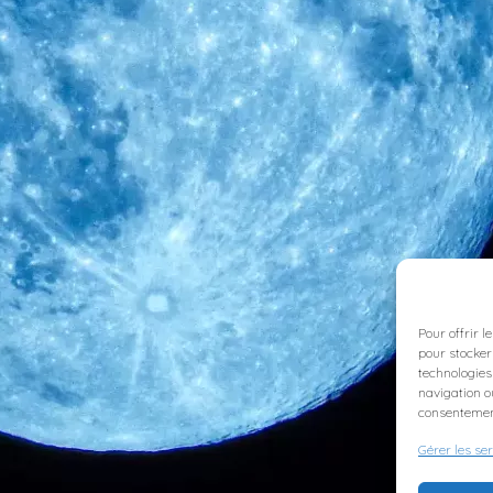
Pour offrir l
pour stocker
technologies
navigation ou
consentement
Gérer les se