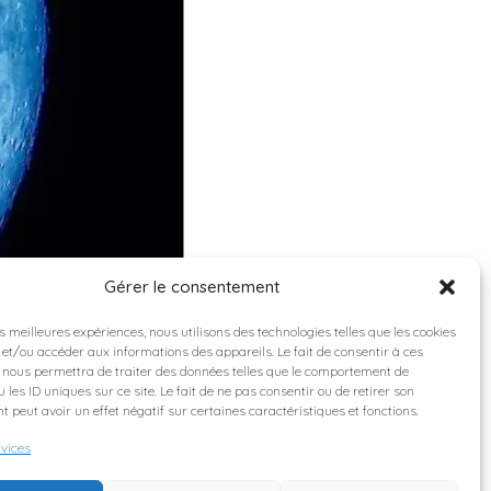
Gérer le consentement
es meilleures expériences, nous utilisons des technologies telles que les cookies
 et/ou accéder aux informations des appareils. Le fait de consentir à ces
 nous permettra de traiter des données telles que le comportement de
 les ID uniques sur ce site. Le fait de ne pas consentir ou de retirer son
 peut avoir un effet négatif sur certaines caractéristiques et fonctions.
rvices