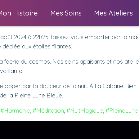
Mon Histoire
Mes Soins
Mes Ateliers
 août 2024 à 22h25, laissez-vous emporter par la magi
dédiée aux étoiles filantes.
a féerie du cosmos. Nos soins apaisants et nos atelie
veillante.
envelopper par la douceur de la nuit. À La Cabane B
de la Pleine Lune Bleue.
 
#Harmonie
, 
#Méditation
, 
#NuitMagique
, 
#PleineLune