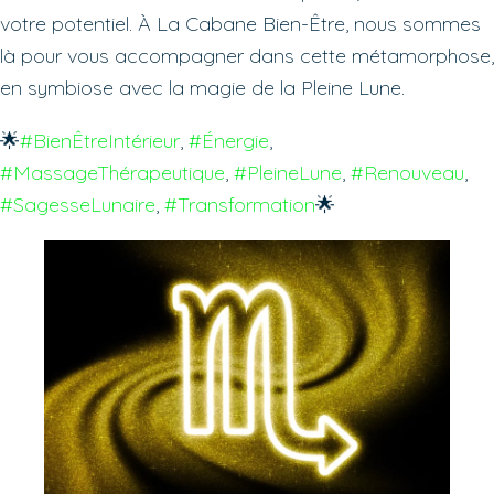
votre potentiel. À La Cabane Bien-Être, nous sommes
là pour vous accompagner dans cette métamorphose,
en symbiose avec la magie de la Pleine Lune.
🌟
#BienÊtreIntérieur
, 
#Énergie
, 
#MassageThérapeutique
, 
#PleineLune
, 
#Renouveau
, 
#SagesseLunaire
, 
#Transformation
🌟