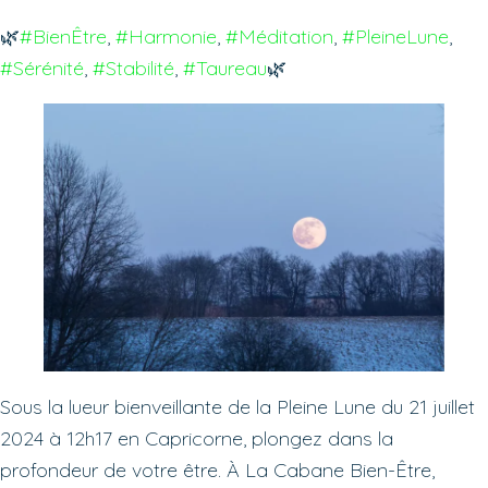
🌿
#BienÊtre
, 
#Harmonie
, 
#Méditation
, 
#PleineLune
, 
#Sérénité
, 
#Stabilité
, 
#Taureau
🌿
Sous la lueur bienveillante de la Pleine Lune du 21 juillet
2024 à 12h17 en Capricorne, plongez dans la
profondeur de votre être. À La Cabane Bien-Être,