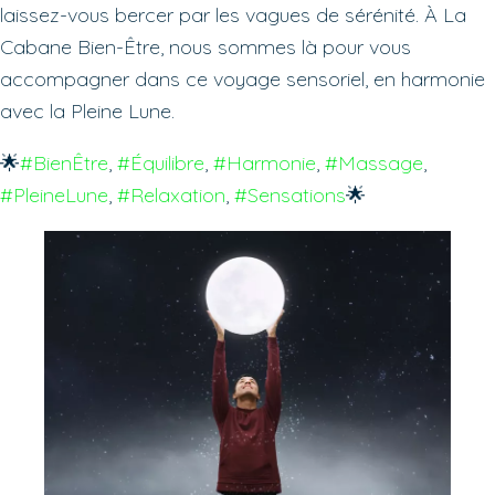
laissez-vous bercer par les vagues de sérénité. À La
Cabane Bien-Être, nous sommes là pour vous
accompagner dans ce voyage sensoriel, en harmonie
avec la Pleine Lune.
🌟
#BienÊtre
, 
#Équilibre
, 
#Harmonie
, 
#Massage
, 
#PleineLune
, 
#Relaxation
, 
#Sensations
🌟