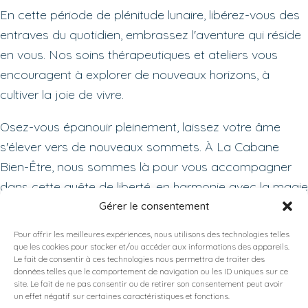
En cette période de plénitude lunaire, libérez-vous des
entraves du quotidien, embrassez l'aventure qui réside
en vous. Nos soins thérapeutiques et ateliers vous
encouragent à explorer de nouveaux horizons, à
cultiver la joie de vivre.
Osez-vous épanouir pleinement, laissez votre âme
s'élever vers de nouveaux sommets. À La Cabane
Bien-Être, nous sommes là pour vous accompagner
dans cette quête de liberté, en harmonie avec la magie
de la Pleine Lune.
Gérer le consentement
Pour offrir les meilleures expériences, nous utilisons des technologies telles
🌟
#Aventure
, 
#Éveil
, 
#Exploration
, 
#Liberté
, 
que les cookies pour stocker et/ou accéder aux informations des appareils.
#PleineLune
, 
#Sagittaire
🌟
Le fait de consentir à ces technologies nous permettra de traiter des
données telles que le comportement de navigation ou les ID uniques sur ce
site. Le fait de ne pas consentir ou de retirer son consentement peut avoir
un effet négatif sur certaines caractéristiques et fonctions.