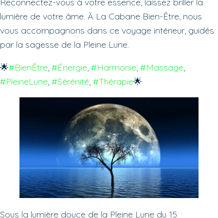
Reconnectez-vous à votre essence, laissez briller la
lumière de votre âme. À La Cabane Bien-Être, nous
vous accompagnons dans ce voyage intérieur, guidés
par la sagesse de la Pleine Lune.
🌟
#BienÊtre
, 
#Énergie
, 
#Harmonie
, 
#Massage
, 
#PleineLune
, 
#Sérénité
, 
#Thérapie
🌟
Sous la lumière douce de la Pleine Lune du 15