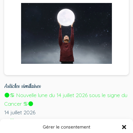
Articles similaires
🌑♋ Nouvelle lune du 14 juillet 2026 sous le signe du
Cancer ♋🌑
14 juillet 2026
🎩💙 Fête des pères : faites découvrir La Cabane
Gérer le consentement
Bien Être à votre papa 💙🎩