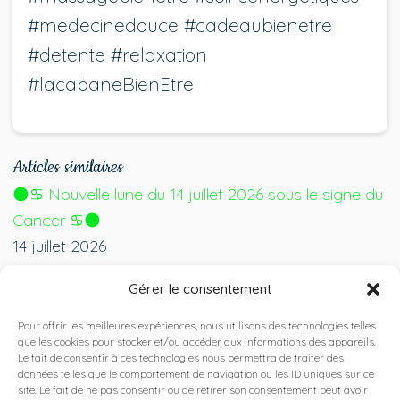
#medecinedouce #cadeaubienetre
#detente #relaxation
#lacabaneBienEtre
Articles similaires
🌑♋ Nouvelle lune du 14 juillet 2026 sous le signe du
Cancer ♋🌑
14 juillet 2026
🎩💙 Fête des pères : faites découvrir La Cabane
Gérer le consentement
Bien Être à votre papa 💙🎩
15 juin 2026
Pour offrir les meilleures expériences, nous utilisons des technologies telles
que les cookies pour stocker et/ou accéder aux informations des appareils.
🌸💖 Offrez le bien-être à votre maman pour la fête
Le fait de consentir à ces technologies nous permettra de traiter des
des mères 💖🌸
données telles que le comportement de navigation ou les ID uniques sur ce
site. Le fait de ne pas consentir ou de retirer son consentement peut avoir