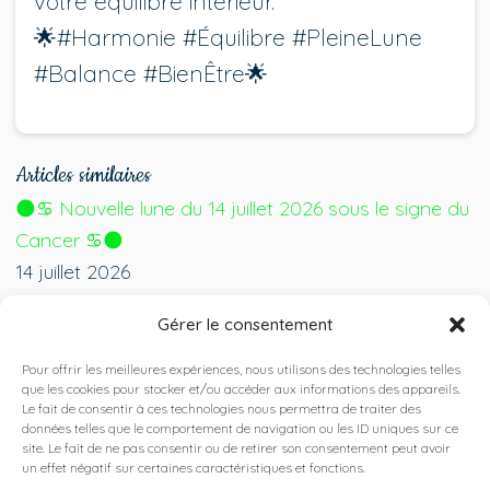
votre équilibre intérieur.
🌟#Harmonie #Équilibre #PleineLune
#Balance #BienÊtre🌟
Articles similaires
🌑♋ Nouvelle lune du 14 juillet 2026 sous le signe du
Cancer ♋🌑
14 juillet 2026
🎩💙 Fête des pères : faites découvrir La Cabane
Gérer le consentement
Bien Être à votre papa 💙🎩
15 juin 2026
Pour offrir les meilleures expériences, nous utilisons des technologies telles
que les cookies pour stocker et/ou accéder aux informations des appareils.
🌸💖 Offrez le bien-être à votre maman pour la fête
Le fait de consentir à ces technologies nous permettra de traiter des
des mères 💖🌸
données telles que le comportement de navigation ou les ID uniques sur ce
site. Le fait de ne pas consentir ou de retirer son consentement peut avoir
15 mai 2026
un effet négatif sur certaines caractéristiques et fonctions.