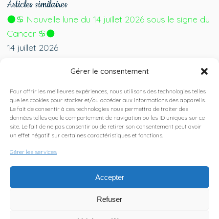
Articles similaires
🌑♋ Nouvelle lune du 14 juillet 2026 sous le signe du
Cancer ♋🌑
14 juillet 2026
🎩💙 Fête des pères : faites découvrir La Cabane
Gérer le consentement
Bien Être à votre papa 💙🎩
15 juin 2026
Pour offrir les meilleures expériences, nous utilisons des technologies telles
que les cookies pour stocker et/ou accéder aux informations des appareils.
🌸💖 Offrez le bien-être à votre maman pour la fête
Le fait de consentir à ces technologies nous permettra de traiter des
des mères 💖🌸
données telles que le comportement de navigation ou les ID uniques sur ce
site. Le fait de ne pas consentir ou de retirer son consentement peut avoir
15 mai 2026
un effet négatif sur certaines caractéristiques et fonctions.
🌕 Pleine Lune du 28 avril 2026 à 14h18 en Balance :
Gérer les services
Harmonie et Équilibre Intérieur 🌕
29 avril 2026
Accepter
🌸 Équinoxe de Printemps le 20 mars 2026 à 10h24
Refuser
: Renouveau et Éveil des Sens 🌸
20 mars 2026